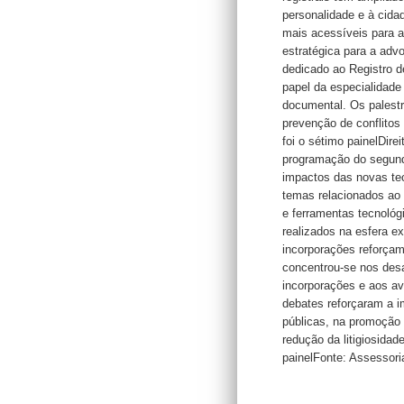
personalidade e à cida
mais acessíveis para 
estratégica para a adv
dedicado ao Registro d
papel da especialidade
documental. Os palest
prevenção de conflitos
foi o sétimo painelDir
programação do segundo
impactos das novas tec
temas relacionados ao 
e ferramentas tecnológ
realizados na esfera ex
incorporações reforçam
concentrou-se nos desaf
incorporações e aos a
debates reforçaram a i
públicas, na promoção 
redução da litigiosida
painelFonte: Assesso