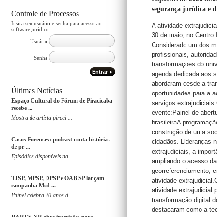
segurança jurídica e d
Controle de Processos
Insira seu usuário e senha para acesso ao
A atividade extrajudici
software jurídico
30 de maio, no Centro 
Usuário
Considerado um dos mai
profissionais, autorida
Senha
transformações do univ
Entrar
agenda dedicada aos se
abordaram desde a tran
Últimas Notícias
oportunidades para a 
Espaço Cultural do Fórum de Piracicaba
serviços extrajudiciais
recebe ...
evento:Painel de abert
Mostra de artista piraci ...
brasileiraA programaçã
construção de uma soc
Casos Forenses: podcast conta histórias
cidadãos. Lideranças na
de pr ...
extrajudiciais, a impo
Episódios disponíveis na ...
ampliando o acesso da
georreferenciamento, c
TJSP, MPSP, DPSP e OAB SP lançam
atividade extrajudicial.
campanha Med ...
atividade extrajudicia
Painel celebra 20 anos d ...
transformação digital d
destacaram como a tecn