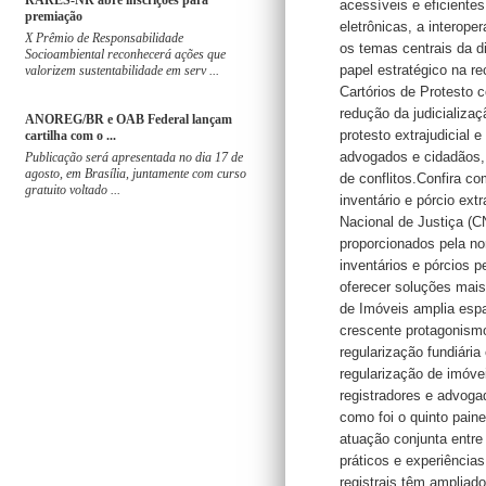
RARES-NR abre inscrições para
acessíveis e eficientes
premiação
eletrônicas, a interope
X Prêmio de Responsabilidade
os temas centrais da d
Socioambiental reconhecerá ações que
papel estratégico na r
valorizem sustentabilidade em serv ...
Cartórios de Protesto 
redução da judicializa
ANOREG/BR e OAB Federal lançam
protesto extrajudicial 
cartilha com o ...
advogados e cidadãos, 
Publicação será apresentada no dia 17 de
agosto, em Brasília, juntamente com curso
de conflitos.Confira co
gratuito voltado ...
inventário e pórcio ex
Nacional de Justiça (C
proporcionados pela no
inventários e pórcios pe
oferecer soluções mais 
de Imóveis amplia espa
crescente protagonismo
regularização fundiári
regularização de imóv
registradores e advoga
como foi o quinto pain
atuação conjunta entre
práticos e experiência
registrais têm ampliado