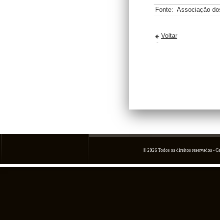
Fonte:
Associação do
Voltar
© 2026 Todos os direitos reservados - 