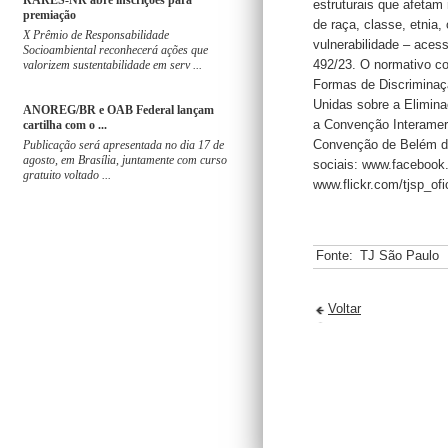
RARES-NR abre inscrições para
estruturais que afetam
premiação
de raça, classe, etnia,
X Prêmio de Responsabilidade
vulnerabilidade – aces
Socioambiental reconhecerá ações que
492/23. O normativo c
valorizem sustentabilidade em serv ...
Formas de Discriminaç
Unidas sobre a Elimina
ANOREG/BR e OAB Federal lançam
a Convenção Interameri
cartilha com o ...
Convenção de Belém do 
Publicação será apresentada no dia 17 de
agosto, em Brasília, juntamente com curso
sociais: www.facebook.
gratuito voltado ...
www.flickr.com/tjsp_of
Fonte:
TJ São Paulo
Voltar