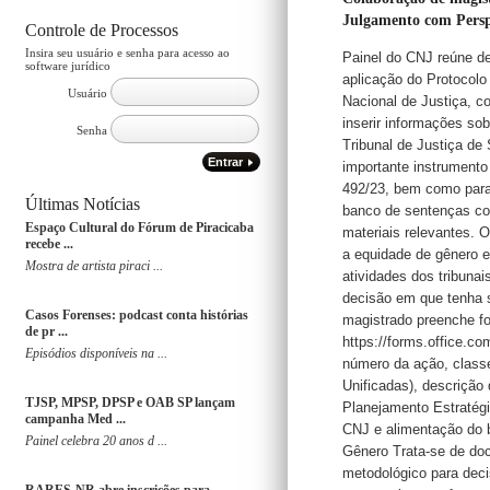
Julgamento com Persp
Controle de Processos
Insira seu usuário e senha para acesso ao
Painel do CNJ reúne d
software jurídico
aplicação do Protocolo
Usuário
Nacional de Justiça, c
inserir informações sob
Senha
Tribunal de Justiça de
Entrar
importante instrumento
492/23, bem como para 
Últimas Notícias
banco de sentenças com
Espaço Cultural do Fórum de Piracicaba
materiais relevantes. 
recebe ...
a equidade de gênero 
Mostra de artista piraci ...
atividades dos tribuna
decisão em que tenha 
Casos Forenses: podcast conta histórias
magistrado preenche fo
de pr ...
https://forms.office.co
Episódios disponíveis na ...
número da ação, class
Unificadas), descrição 
TJSP, MPSP, DPSP e OAB SP lançam
Planejamento Estratégi
campanha Med ...
CNJ e alimentação do 
Painel celebra 20 anos d ...
Gênero Trata-se de do
metodológico para deci