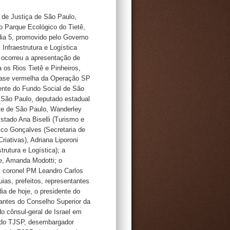
 de Justiça de São Paulo,
no Parque Ecológico do Tietê,
dia 5, promovido pelo Governo
Infraestrutura e Logística
, ocorreu a apresentação de
 os Rios Tietê e Pinheiros,
 fase vermelha da Operação SP
ente do Fundo Social de São
e São Paulo, deputado estadual
nte de São Paulo, Wanderley
stado Ana Biselli (Turismo e
co Gonçalves (Secretaria de
riativas), Adriana Liporoni
trutura e Logística); a
e, Amanda Modotti; o
 coronel PM Leandro Carlos
ias, prefeitos, representantes
a de hoje, o presidente do
antes do Conselho Superior da
 do cônsul-geral de Israel em
e do TJSP, desembargador