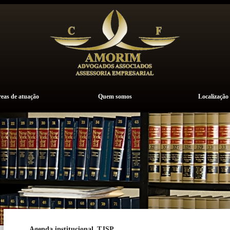
eas de atuação
Quem somos
Localização
Agenda institucional_TJSP