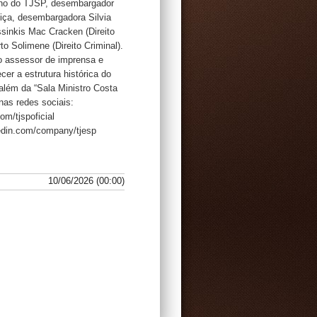
cano do TJSP, desembargador
iça, desembargadora Silvia
inkis Mac Cracken (Direito
to Solimene (Direito Criminal).
o assessor de imprensa e
er a estrutura histórica do
além da “Sala Ministro Costa
nas redes sociais:
m/tjspoficial
kedin.com/company/tjesp
10/06/2026 (00:00)