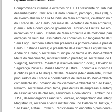
Compromissos internos e externos do PJ. O presidente do Tribunal
desembargador Francisco Eduardo Loureiro, participou, hoje (10), 
de evento alusivo ao Dia Mundial do Meio Ambiente, celebrado no 
do Estado de São Paulo, por meio da Secretaria de Meio Ambiente, 
(Semil), sob a condução do governador Tarcísio de Freitas. No ato
iniciativas do Plano Estadual de Meio Ambiente e de melhorias para
entregas de veículos, assinatura de convênios e o lançamento da
Sem Fogo. Também estiveram presentes a primeira-dama e presid
Paulo, Cristiane Freitas; o presidente da Assembleia Legislativa d
André do Prado; o secretário municipal do Verde e do Meio Ambie
Meira do Nascimento, representando o prefeito; os secretários de E
Viagens), Andrezza Rosalém (Desenvolvimento Social), Osvaldo Ni
Segurança Pública), Marília Marton (Cultura, Economia e Indústria C
(Políticas para a Mulher) e Natália Resende (Meio Ambiente, Infraes
procuradora do Estado e coordenadora de Defesa do Meio Ambient
comandante do Comando de Policiamento Ambiental de São Paulo,
Navarro; secretários-executivos, presidentes de empresas e autarqu
de associações de classes, servidores e convidados. Também no di
TJSP, desembargador Francisco Loureiro, acompanhado dos integr
Magistratura, recebeu a visita institucional, no Palácio da Justiça,
São Paulo, Rafael Erdreich. Participaram do encontro o president