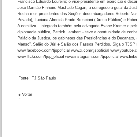
Francisco Eduardo Loureiro; o vice-presidente em exercício e de
José Damião Pinheiro Machado Cogan; a corregedora-geral da Just
Rocha e os presidentes das Seções desembargadores Roberto Nuss
Privado), Luciana Almeida Prado Bresciani (Direito Público) e Rober
A comitiva – integrada também pela advogada Evane Kramer e pel
diplomacia pública, Patrick Lambert – teve a oportunidade de conhec
Palácio da Justiça, os gabinetes das Presidências e do Decanato, 
Manso”, Salão do Júri e Salão dos Passos Perdidos. Siga o TJSP 
www.facebook.com/tjspoficial www.x.com/tjspoficial www.youtube.co
www.flickr.com/tjsp_oficial www.instagram.com/tjspoficial www.lin
Fonte:
TJ São Paulo
Voltar