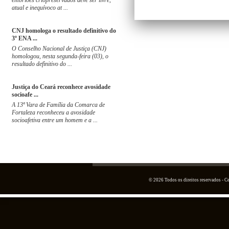
embriões criopreservados deve ser livre,
atual e inequívoco at ...
CNJ homologa o resultado definitivo do
3º ENA ...
O Conselho Nacional de Justiça (CNJ)
homologou, nesta segunda-feira (03), o
resultado definitivo do ...
Justiça do Ceará reconhece avosidade
socioafe ...
A 13ª Vara de Família da Comarca de
Fortaleza reconheceu a avosidade
socioafetiva entre um homem e a ...
© 2026 Todos os direitos reservados - 