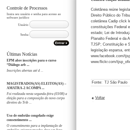
Controle de Processos
Coletânea reúne legisl
Insira seu usuário e senha para acesso ao
Direito Público do Trib
software jurídico
coletânea Cadip click l
Usuário
constituições Federal 
estado; Lei de Introduç
Senha
Planalto Federal e da 
Entrar
TJSP; Constituição e S
legislação esparsa, en
Últimas Notícias
www.facebook.com/tjspo
EPM abre inscrições para o curso
www.flickr.com/tjsp_of
“Diálogo arb ...
Inscrições abertas até d ...
Fonte:
TJ São Paulo
MAGISTRADOS(AS) ELEITOS(AS) –
AMATRA-2 ACOMPA ...
Foi realizada nesta segunda-feira (03/08) a
Voltar
eleição para a composição do novo corpo
diretivo do Trib ...
Uso de embrião congelado exige
consentimento ...
O consentimento para a implantação de