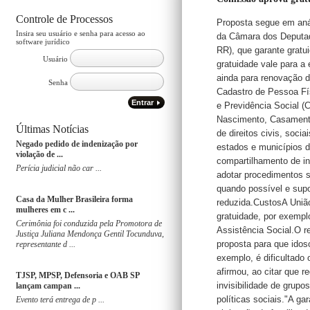
Controle de Processos
Proposta segue em aná
Insira seu usuário e senha para acesso ao
da Câmara dos Deputad
software jurídico
RR), que garante grat
Usuário
gratuidade vale para a 
ainda para renovação d
Senha
Cadastro de Pessoa Fís
Entrar
e Previdência Social (C
Nascimento, Casamento
Últimas Notícias
de direitos civis, soci
Negado pedido de indenização por
estados e municípios d
violação de ...
compartilhamento de i
Perícia judicial não car ...
adotar procedimentos s
quando possível e supo
Casa da Mulher Brasileira forma
reduzida.CustosA União
mulheres em c ...
gratuidade, por exemp
Cerimônia foi conduzida pela Promotora de
Assistência Social.O r
Justiça Juliana Mendonça Gentil Tocunduva,
proposta para que idoso
representante d ...
exemplo, é dificultado 
afirmou, ao citar que re
TJSP, MPSP, Defensoria e OAB SP
invisibilidade de grupo
lançam campan ...
políticas sociais."A g
Evento terá entrega de p ...