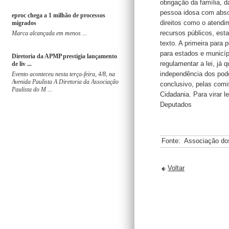
obrigação da família, d
pessoa idosa com abso
eproc chega a 1 milhão de processos
direitos como o atendim
migrados
recursos públicos, est
Marca alcançada em menos ...
texto. A primeira para
para estados e municíp
Diretoria da APMP prestigia lançamento
regulamentar a lei, já q
de liv ...
independência dos pod
Evento aconteceu nesta terça-feira, 4/8, na
Avenida Paulista A Diretoria da Associação
conclusivo, pelas comi
Paulista do M ...
Cidadania. Para virar 
Deputados
Fonte:
Associação do
Voltar