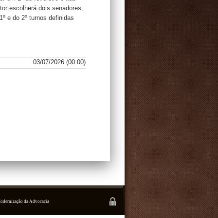
tor escolherá dois senadores;
º e do 2º turnos definidas
03/07/2026 (00:00)
Modernização da Advocacia