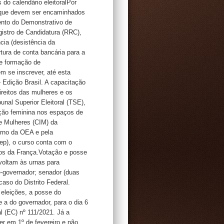
 do calendário eleitoralPor
o, que devem ser encaminhados
mento do Demonstrativo de
istro de Candidatura (RRC),
cia (desistência da
rtura de conta bancária para a
de formação de
m se inscrever, até esta
— Edição Brasil. A capacitação
ireitos das mulheres e os
unal Superior Eleitoral (TSE),
pação feminina nos espaços de
e Mulheres (CIM) da
rno da OEA e pela
ep), o curso conta com o
ros da França.Votação e posse
 voltam às urnas para
e-governador; senador (duas
caso do Distrito Federal.
 eleições, a posse do
 a do governador, para o dia 6
l (EC) nº 111/2021. Já a
r em 1º de fevereiro e não