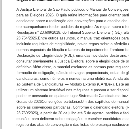
A Justiça Eleitoral de São Paulo publicou o Manual de Convenções
para as Eleições 2026. O guia reúne informações para orientar part
candidatos sobre a realização das convenções para a escolha das 
e o acompanhamento dos pedidos de registro. As regras sobre o t
Resolução nº 23.609/2019, do Tribunal Superior Eleitoral (TSE), al
23.754/2026.Entre outros assuntos, o manual traz orientações para
incluindo requisitos de elegibilidade, novas regras sobre a aferiçã
normas especiais de filiação e fatores de impedimento. Também tr
Declaração de Elegibilidade (RDE), uma das novidades deste ano.
hega a 1 milhão de processos
consultar previamente a Justiça Eleitoral sobre a elegibilidade de p
os
definitivo.Além disso, o material esclarece as normas para regulari
lcançada em menos ...
formação de coligação, cálculo de vagas proporcionais, cotas de gê
candidaturas, como números e nomes na urna eletrônica. Ainda abo
ria da APMP prestigia lançamento
ao Sistema de Candidaturas — Módulo Externo (CANDex). Este ano
.
utilizar um sistema instalável nas máquinas e passou a ser dispon
aconteceu nesta terça-feira, 4/8, na
pode ser acessada de qualquer lugar.Sistema de Candidaturas traz
 Paulista A Diretoria da Associação
Gerais de 2026Convenções partidáriasUm dos capítulos do manual 
a do M ...
sobre as convenções partidárias. Conforme o calendário eleitoral 
23.760/2026), a partir de 20 de julho até 5 de agosto, partidos e fe
 Júri de São José do Rio Preto
reuniões para deliberar sobre coligações e escolher candidatas e c
...
registro das atas de convenção e das listas de presença exclusi
rios devem se cad ...