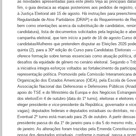
as novidades apresentadas para este pleito.Veja as principais datas
fim, o guia destaca as etapas posteriores aos pedidos de registr
 do CSMP homenageia Munir
à Justiça Eleitoral até 15 de agosto. Há instruções para preenchi
m dos ...
Regularidade de Atos Partidários (DRAP) e do Requerimento de Reg
em reuniu convidados, familiares e
 de profissão do Procurador de
bem como orientações acerca da substituição de candidatos, renún
 aposentado A ...
candidatura), lista de documentos solicitados pela legislação e abe
campanha eleitoral, que tem início a partir de 16 de agosto.Curso 
 lança página “É real, Tribunal?”
candidatasMulheres que pretendem disputar as Eleições 2026 pode
.
quinta (2), para a 30ª edição do Curso para Candidatas Eleitorais 
co no combate à desinformação no
oferece formação sobre temas essenciais como atuação política, d
o eleitoral, a página “
desafios da equidade de gênero no cenário eleitoral. Segundo o Trib
a iniciativa integra esforços voltados ao fortalecimento da partici
representação política. Promovido pela Comissão Interamericana d
Organização dos Estados Americanos (OEA), pela Escola de Gove
Associação Nacional das Defensoras e Defensores Públicos (Anad
apoio do TSE e do Ministério da Europa e dos Negócios Estrangei
dos eleitosEm 4 de outubro (data do 1º turno), eleitoras e eleitores
eleger presidente e vice-presidente da República; governador e vic
vagas); deputados federais e deputados estaduais ou distritais, no 
Eventual 2º turno está marcado para 25 de outubro. A partir dessas
presidente passa do dia 1º de janeiro para o dia 5 do mesmo mês, e
de janeiro. As alterações foram trazidas pela Emenda Constituciona
posse dos deputados estaduais, conforme o manual, passa a ocorre