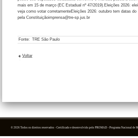
mais em 15 de março (EC Estadual nº 47/2019).Eleições 2026: elei
veja como votar corretamenteEleições 2026: outubro tem datas do 1
pela Constituiçãoimprensa@tre-sp.jus.br
Fonte:
TRE São Paulo
Voltar
© 2026 Todos os direitos reservados - Certificado e desenvolvido pelo PROMAD - Programa Nacional de 