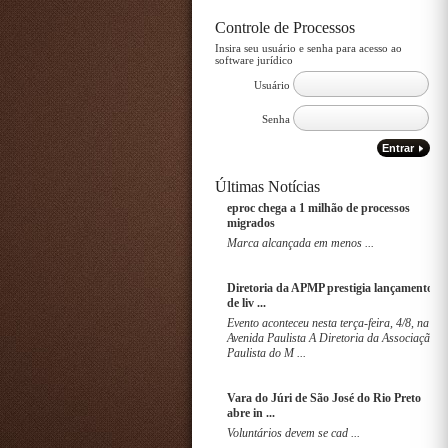
Controle de Processos
Insira seu usuário e senha para acesso ao
software jurídico
Usuário
Senha
Entrar
Últimas Notícias
Boas práticas: Justiça de São Manuel
eproc c
realiza ...
migrad
Dinâmica reuniu 120 adol ...
Marca a
Marco Legal para o Combate ao Crime
Direto
Organizad ...
de liv ..
Inscrições abertas até o ...
Evento 
Avenida
Paulist
Eleições 2026: prestação de contas
eleitorais ...
Vara do
Candidatas, candidatos, partidos,
abre in 
federações e coligações devem fazer a
prestação de contas das Elei ...
Voluntá