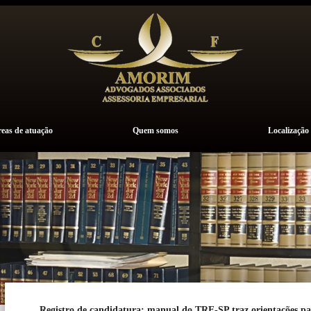
eas de atuação
Quem somos
Localização
Registro de candidatura: manual do TRE-SP traz orientações par