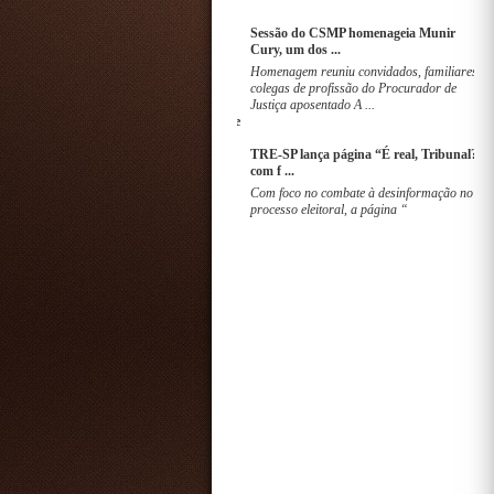
Tribunal do Júri em Boituva condena
Sessão
homem por ...
Cury, u
Pena de 103 anos e 8 mes ...
Homenag
colegas
Justiça
Indisponibilidade de sistemas SAJ neste
final ...
TRE-SP
Saiba como será o atendi ...
com f ..
Com fo
process