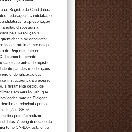
 e de Registro de Candidatura
idos, federações, candidatas e
candidaturas, a apresentação
ema estão dispostas na
terada pela Resolução nº
 quem deseja se candidatar,
o de idades mínimas por cargo,
ata do Requerimento de
 O documento permite
ré-candidato antes do registro
dade de partidos e federações,
nero e identificação das
rda instruções para o acesso
, a ferramenta deixou de
ibilizada em versão web, que
 novidades para as Eleições
detalha os principais pontos
(Resolução TSE nº
derações poderão realizar
andidatos. A obrigatoriedade do
vamente no CANDex está entre