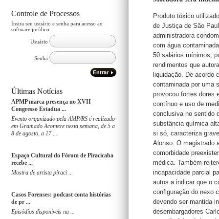
Controle de Processos
Produto tóxico utilizad
Insira seu usuário e senha para acesso ao
de Justiça de São Pau
software jurídico
administradora condom
Usuário
com água contaminada. 
50 salários mínimos, p
Senha
rendimentos que autora
Entrar
liquidação. De acordo 
contaminada por uma su
Últimas Notícias
provocou fortes dores 
APMP marca presença no XVII
contínuo e uso de medi
Congresso Estadua ...
conclusiva no sentido d
Evento organizado pela AMP/RS é realizado
substância química alt
em Gramado Acontece nesta semana, de 5 a
si só, caracteriza gra
8 de agosto, a 17 ...
Alonso. O magistrado a
comorbidade preexiste
Espaço Cultural do Fórum de Piracicaba
médica. Também reitero
recebe ...
incapacidade parcial p
Mostra de artista piraci ...
autos a indicar que o 
configuração do nexo c
Casos Forenses: podcast conta histórias
devendo ser mantida in
de pr ...
desembargadores Carlo
Episódios disponíveis na ...