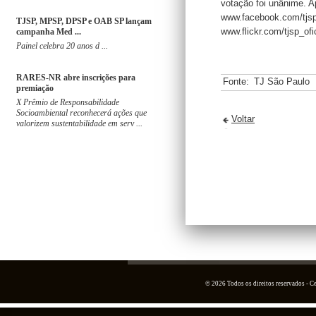
votação foi unânime. A
www.facebook.com/tjspo
TJSP, MPSP, DPSP e OAB SP lançam
www.flickr.com/tjsp_of
campanha Med ...
Painel celebra 20 anos d ...
RARES-NR abre inscrições para
Fonte:
TJ São Paulo
premiação
X Prêmio de Responsabilidade
Socioambiental reconhecerá ações que
Voltar
valorizem sustentabilidade em serv ...
© 2026 Todos os direitos reservados - 