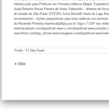
Interlocução para Políticas em Primeira Infância (Nippi). Experiên
Auad Roberta Rocha Pereira de Veras Sebastião – diretora de fisca
do estado de São Paulo (TCESP) Juíza Michelli Vieira do Lago Ru
encerramento – Ações propositivas para boas práticas em primeira 
de Rezende Pimenta imprensatj@tjsp.jus.br Siga o TJSP nas redes
www.facebook.com/tjspoficial www.x.com/tjspoficial www.youtube.co
www.flickr.com/tjsp_oficial www.instagram.com/tjspoficial www.lin
Fonte:
TJ São Paulo
Voltar