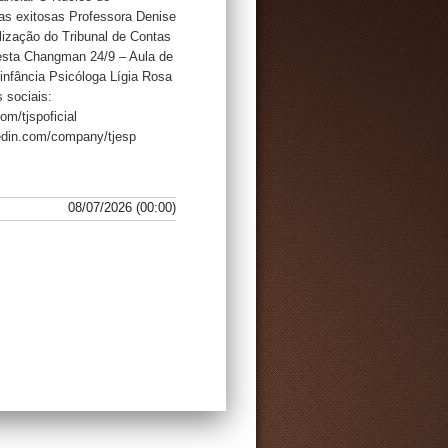
cias exitosas Professora Denise
lização do Tribunal de Contas
esta Changman 24/9 – Aula de
infância Psicóloga Lígia Rosa
 sociais:
m/tjspoficial
kedin.com/company/tjesp
08/07/2026 (00:00)