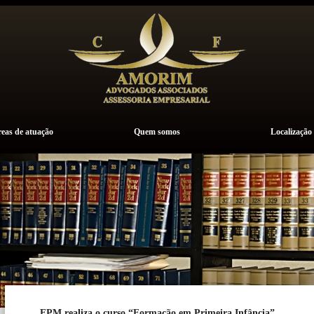
eas de atuação
Quem somos
Localização
EPM realiza o curso “Formação em Primeira Infância”