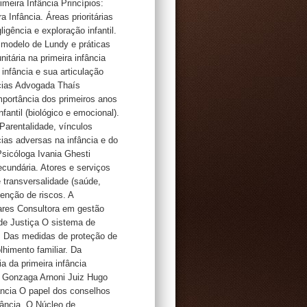
meira Infância Princípios:
a Infância. Áreas prioritárias
igência e exploração infantil.
o, modelo de Lundy e práticas
itária na primeira infância
 infância e sua articulação
âncias Advogada Thaís
portância dos primeiros anos
antil (biológico e emocional).
 Parentalidade, vínculos
cias adversas na infância e do
sicóloga Ivania Ghesti
cundária. Atores e serviços
 e transversalidade (saúde,
venção de riscos. A
lares Consultora em gestão
 de Justiça O sistema de
s. Das medidas de proteção de
lhimento familiar. Da
ia da primeira infância
 Gonzaga Arnoni Juiz Hugo
ância O papel dos conselhos
fância. O Núcleo de