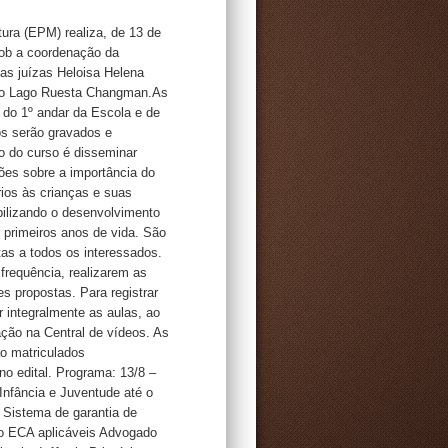
tura (EPM) realiza, de 13 de
sob a coordenação da
as juízas Heloisa Helena
a do Lago Ruesta Changman.As
o do 1º andar da Escola e de
os serão gravados e
o do curso é disseminar
xões sobre a importância do
rios às crianças e suas
abilizando o desenvolvimento
s primeiros anos de vida. São
tas a todos os interessados.
frequência, realizarem as
s propostas. Para registrar
r integralmente as aulas, ao
ação na Central de vídeos. As
ão matriculados
o edital. Programa: 13/8 –
 Infância e Juventude até o
o Sistema de garantia de
 do ECA aplicáveis Advogado