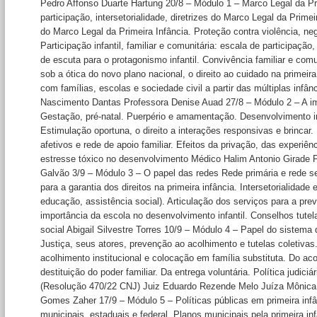
Pedro Affonso Duarte Hartung 20/8 – Módulo 1 – Marco Legal da Pri
participação, intersetorialidade, diretrizes do Marco Legal da Primeir
do Marco Legal da Primeira Infância. Proteção contra violência, negl
Participação infantil, familiar e comunitária: escala de participaçã
de escuta para o protagonismo infantil. Convivência familiar e comun
sob a ótica do novo plano nacional, o direito ao cuidado na primeira
com famílias, escolas e sociedade civil a partir das múltiplas inf
Nascimento Dantas Professora Denise Auad 27/8 – Módulo 2 – A im
Gestação, pré-natal. Puerpério e amamentação. Desenvolvimento inf
Estimulação oportuna, o direito a interações responsivas e brincar.
afetivos e rede de apoio familiar. Efeitos da privação, das experiên
estresse tóxico no desenvolvimento Médico Halim Antonio Girade P
Galvão 3/9 – Módulo 3 – O papel das redes Rede primária e rede se
para a garantia dos direitos na primeira infância. Intersetorialidade
educação, assistência social). Articulação dos serviços para a pre
importância da escola no desenvolvimento infantil. Conselhos tute
social Abigail Silvestre Torres 10/9 – Módulo 4 – Papel do sistema
Justiça, seus atores, prevenção ao acolhimento e tutelas coletiva
acolhimento institucional e colocação em família substituta. Do aco
destituição do poder familiar. Da entrega voluntária. Política judiciár
(Resolução 470/22 CNJ) Juiz Eduardo Rezende Melo Juíza Mônica
Gomes Zaher 17/9 – Módulo 5 – Políticas públicas em primeira inf
municipais, estaduais e federal. Planos municipais pela primeira in