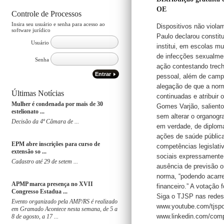
OE
Controle de Processos
Insira seu usuário e senha para acesso ao
Dispositivos não viola
software jurídico
Paulo declarou constitu
Usuário
institui, em escolas m
de infecções sexualmen
Senha
ação contestando trech
Entrar
pessoal, além de campa
alegação de que a norm
Últimas Notícias
continuadas e atribuir 
Mulher é condenada por mais de 30
Gomes Varjão, salientou
estelionato ...
sem alterar o organogr
Decisão da 4ª Câmara de ...
em verdade, de diploma
ações de saúde pública
EPM abre inscrições para curso de
competências legislati
extensão so ...
sociais expressamente 
Cadastro até 29 de setem ...
ausência de previsão or
norma, “podendo acarret
APMP marca presença no XVII
financeiro.” A votação 
Congresso Estadua ...
Siga o TJSP nas redes 
Evento organizado pela AMP/RS é realizado
www.youtube.com/tjspof
em Gramado Acontece nesta semana, de 5 a
www.linkedin.com/comp
8 de agosto, a 17 ...