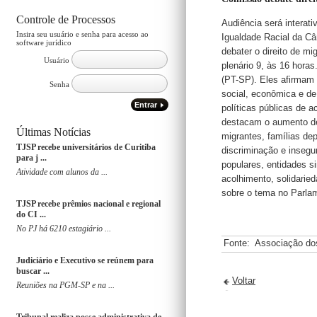
Controle de Processos
Audiência será interat
Insira seu usuário e senha para acesso ao
Igualdade Racial da Câ
software jurídico
debater o direito de mi
Usuário
plenário 9, às 16 hora
(PT-SP). Eles afirmam 
Senha
social, econômica e de
Entrar
políticas públicas de 
destacam o aumento de 
Últimas Notícias
migrantes, famílias de
TJSP recebe universitários de Curitiba
discriminação e insegu
para j ...
populares, entidades si
Atividade com alunos da ...
acolhimento, solidaried
sobre o tema no Parla
TJSP recebe prêmios nacional e regional
do CI ...
No PJ há 6210 estagiário ...
Fonte:
Associação do
Judiciário e Executivo se reúnem para
buscar ...
Voltar
Reuniões na PGM-SP e na ...