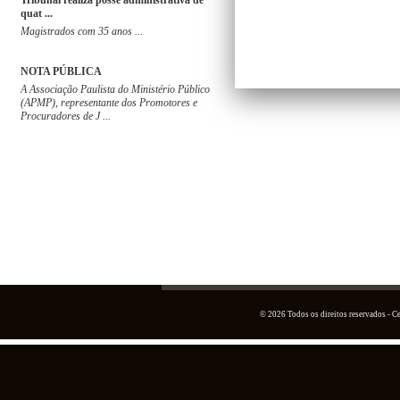
Tribunal realiza posse administrativa de
quat ...
Magistrados com 35 anos ...
NOTA PÚBLICA
A Associação Paulista do Ministério Público
(APMP), representante dos Promotores e
Procuradores de J ...
© 2026 Todos os direitos reservados - 